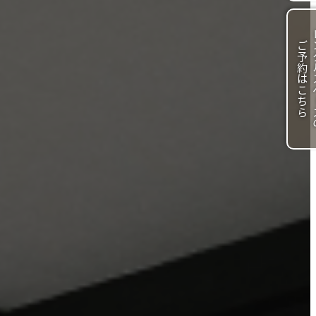
ン
ご
ら