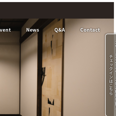
vent
News
Q&A
Contact
チ
ら