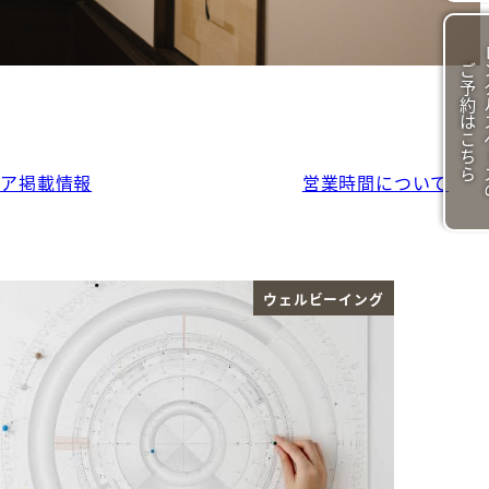
ン
ご
ら
ィア掲載情報
営業時間について
ウェルビーイング